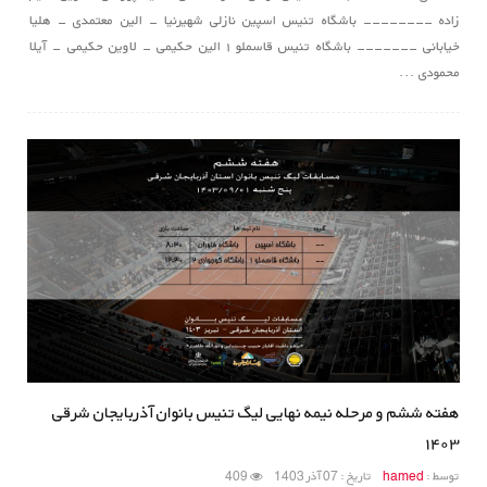
زاده -------- باشگاه تنیس اسپین نازلی شهیرنیا - الین معتمدی - هلیا
خیابانی ------- باشگاه تنیس قاسملو ۱ الین حکیمی - لاوین حکیمی - آیلا
محمودی ...
هفته ششم و مرحله نیمه نهایی لیگ تنیس بانوان آذربایجان شرقی
۱۴۰۳
توسط :
hamed
تاریخ : 07 آذر 1403
409