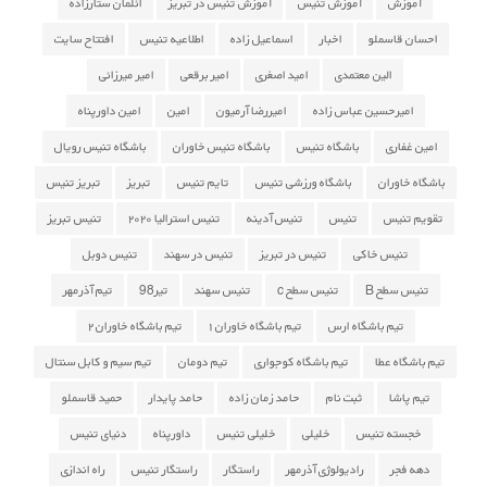
آموزش
آموزش تنیس
آموزش تنیس در تبریز
ائلمان ستارزاده
احسان قاسملو
اخبار
اسماعیل زاده
اطلاعیه تنیس
افتتاح سایت
الین معتمدی
امید اصغری
امیر برقعی
امیر میرزائی
امیرحسین عباس زاده
امیررضا آرمیون
امین
امین داورپناه
امین غفاری
باشگاه تنیس
باشگاه تنیس خاوران
باشگاه تنیس رویال
باشگاه خاوران
باشگاه ورزشی تنیس
تایم تنیس
تبریز
تبریز تنیس
تقویم تنیس
تنیس
تنیس آدینه
تنیس استرالیا ۲۰۲۰
تنیس تبریز
تنیس خاکی
تنیس در تبریز
تنیس در سهند
تنیس دوبل
تنیس سطح B
تنیس سطح c
تنیس سهند
تیر98
تیم آذرمهر
تیم باشگاه ارس
تیم باشگاه خاوران ۱
تیم باشگاه خاوران ۲
تیم باشگاه عطا
تیم باشگاه کوجواری
تیم دومان
تیم سیم و کابل سنتال
تیم پاشا
ثبت نام
حامد زمان زاده
حامد پایدار
حمید قاسملو
خجسته تنیس
خلیلی
خلیلی تنیس
داورپناه
دنیای تنیس
دهه فجر
رادیولوژی آذرمهر
راستگار
راستگار تنیس
راه اندازی