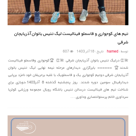
تیم های کوجواری و قاسملو فینالیست لیگ تنیس بانوان آذربایجان
شرقی
توسط :
hamed
تاریخ : 18 آذر 1403
607
🌺👏درلیگ تنیس بانوان آذربایجان شرقی 🌺👏 🏆کوجواری وقاسملو فینالیست
شدند🏆 ====== بابرگزاری دیدارهای مرحله نیمه نهایی لیگ تنیس بانوان
آذربایجان شرقی دوتیم کوجواری یک و قاسملویک با غلبه برحریفان خود نامزد برپایی
دیدارفینال سومین دوره شدند. روز پنجشنبه گذشته 8 آذر1403،دوبازی برای
شناخت تیم های فینالیست درسالن تنیس باشگاه رویال مجموعه ورزشی کوثربا
سرداوری خانم پرستوانتصاری وداوری ...