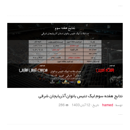
...
نتایج هفته سوم لیگ تنیس بانوان آذربایجان شرقی
توسط :
hamed
تاریخ : 12 آبان 1403
286
...