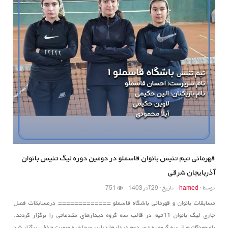
قهرمانی تیم تنیس بانوان قاسملو در دومین دوره لیگ تنیس بانوان
آذربایجان شرقی
توسط :
hamed
تاریخ : 29 آذر 1403
751
مسابقات بانوان و قهرمانی باشگاه قاسملو ============= درمسابقات فصل
جاری لیگ بانوان 11تیم در قالب سه گروه دیدارهای مقدماتی را برگزار کردند.
باصعود6تیم از سه گروه به دور دوم دیدارها دراین مرحله به صورت حذفی برگزار شد