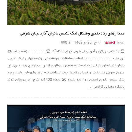
دیدارهای رده بندی وفینال لیگ تنیس بانوان آذربایجان شرقی
توسط :
hamed
تاریخ : 25 دی 1402
698
🏆لیگ تنیس بانوان آذربایجان شرقی در ایستگاه آخر 🏆 ======= (سه شنبه 26
دی ماه) ========== با اتمام مسابقات دورمقدماتی ونیمه نهایی لیگ تنیس
بانوان آذربایجان شرقی ، بانشست وتصمیم مسولان برگزاری دیدارهای رده بندی برای
عنوان سومی مسابقات و فینال رقابتها جهت شناخت تیم برتر وقهرمان اولین دوره
لیگ تنیس بانوان استان روز سه شنبه 26 دیماه 1402به شرح زیر درسالن کوثر
باشگاه رویال برگزارمی ...