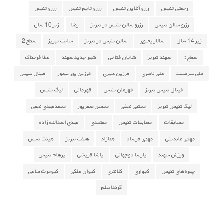
رحمتی تنیس
رزرو آنلاین تنیس
رزرو تایم تنیس
رزرو تنیس
رزرو سالن تنیس
رزرو سالن تنیس در تبریز
رضا
زیر 10 سال
زیر 14 سال
سالار یحیوی
سالن تنیس در تبریز
سایت تبریز
سطح 2
سطح c
سهند تبریز
شایان فتاحی
شهر جدید سهند
عطا فرحناک
علی سرمست
علی ناصری
فرزین دبیری
فرزین پور تیمور
فینال تنیس
فینال تنیس تبریز
قهرمان تنیس
قهرمانی
لیگ تنیس
لیگ تنیس تبریز
محتبی نجفی
محسن صفرپور
محمدمهدی نجفی
مسابقات
مسابقات تنیس
معتمدی
مهدی اسدالله زاده
مهدی عابدینی
مهدی فرساد
همازاد
هیئت تبریز
هیئت تنیس
ورزش سهند
پارسا دوجهانی
پاشا قریشی
پرهام تنیس
چهره های تنیس
کجواری
کلانتری
کیوان ملکی
کیومرث ساعی
گرنداسلم