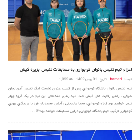
اعزام تیم تنیس بانوان کوجواری به مسابقات تنیس جزیره کیش
توسط :
hamed
تاریخ : 01 بهمن 1402
1,099
تیم تنیس بانوان باشگاه کوجواری پس از کسب عنوان نخست لیگ تنیس آذربایجان
شرقی ، راهی رقابت های کیش شد. دیدارهای مقدماتی این تیم در یک گروه چهار
تیمی خواهد بود فائزه کوجواری، محیا عابدینی ، آیلین محمدیان فرد با مربیگری مهدی
کوجواری ترکیب تیم باشگاه کوجواری دراین مسابقات خواهد بود🌺 ...