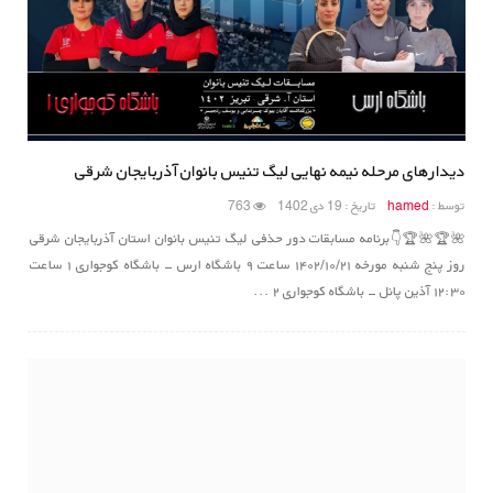
دیدارهای مرحله نیمه نهایی لیگ تنیس بانوان آذربایجان شرقی
توسط :
hamed
تاریخ : 19 دی 1402
763
🌺🏆🌺🏆👇برنامه مسابقات دور حذفی لیگ تنیس بانوان استان آذربایجان شرقی
روز پنج شنبه مورخه ۱۴۰۲/۱۰/۲۱ ساعت ۹ باشگاه ارس - باشگاه کوجواری ۱ ساعت
۱۲:۳۰ آذین پانل - باشگاه کوجواری ۲ ...