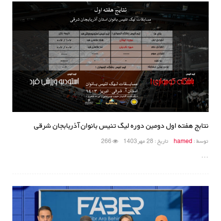
نتابج هفته اول دومین دوره لیگ تنیس بانوان آذربابجان شرقی
توسط :
hamed
تاریخ : 28 مهر 1403
266
...