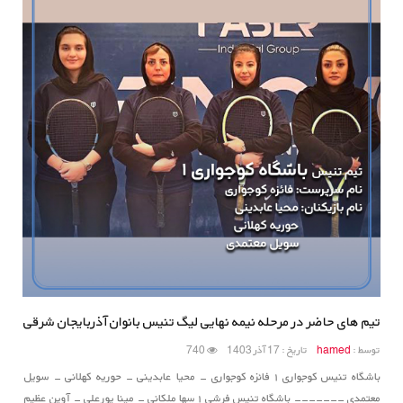
تیم های حاضر در مرحله نیمه نهایی لیگ تنیس بانوان آذربایجان شرقی
توسط :
hamed
تاریخ : 17 آذر 1403
740
باشگاه تنیس کوجواری ۱ فائزه کوجواری - محیا عابدینی - حوریه کهلانی - سویل
معتمدی ------- باشگاه تنیس فرشی ۱ سها ملکانی - مینا پورعلی - آوین عظیم