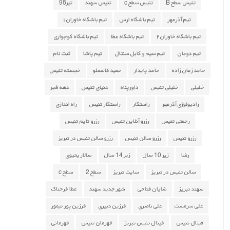
تنیس سطح B
تنیس سطح c
تنیس سهند
تیر98
تیم آذرمهر
تیم باشگاه ارس
تیم باشگاه خاوران ۱
تیم باشگاه خاوران ۲
تیم باشگاه عطا
تیم باشگاه کوجواری
تیم دومان
تیم سیم و کابل سنتال
تیم پاشا
ثبت نام
حامد زمان زاده
حامد پایدار
حمید قاسملو
خجسته تنیس
خلیلی
خلیلی تنیس
داورپناه
دنیای تنیس
دهه فجر
رادیولوژی آذرمهر
راستگار
راستگار تنیس
راه اندازی
رحمتی تنیس
رزرو آنلاین تنیس
رزرو تایم تنیس
رزرو تنیس
رزرو سالن تنیس
رزرو سالن تنیس در تبریز
رضا
زیر 10 سال
زیر 14 سال
سالار یحیوی
سالن تنیس در تبریز
سایت تبریز
سطح 2
سطح c
سهند تبریز
شایان فتاحی
شهر جدید سهند
عطا فرحناک
علی سرمست
علی ناصری
فرزین دبیری
فرزین پور تیمور
فینال تنیس
فینال تنیس تبریز
قهرمان تنیس
قهرمانی