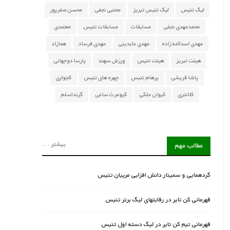
لیگ تنیس
لیگ تنیس تبریز
محتبی نجفی
محسن صفرپور
محمدمهدی نجفی
مسابقات
مسابقات تنیس
معتمدی
مهدی اسدالله زاده
مهدی عابدینی
مهدی فرساد
همازاد
هیئت تبریز
هیئت تنیس
ورزش سهند
پارسا دوجهانی
پاشا قریشی
پرهام تنیس
چهره های تنیس
کجواری
کلانتری
کیوان ملکی
کیومرث ساعی
گرنداسلم
بیشتر ...
مطالب مهم
گردهمایی و سمینار دانش افزایی مربیان تنیس
قهرمانی کن تایر در رقابتهای لیگ برتر تنیس
قهرمانی تیم کن تایر در لیگ دسته اول تنیس