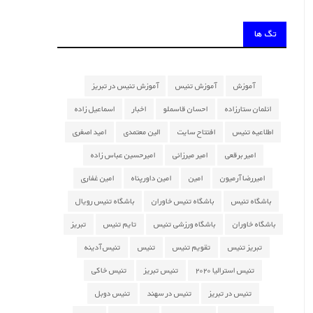
تگ ها
آموزش
آموزش تنیس
آموزش تنیس در تبریز
ائلمان ستارزاده
احسان قاسملو
اخبار
اسماعیل زاده
اطلاعیه تنیس
افتتاح سایت
الین معتمدی
امید اصغری
امیر برقعی
امیر میرزائی
امیرحسین عباس زاده
امیررضا آرمیون
امین
امین داورپناه
امین غفاری
باشگاه تنیس
باشگاه تنیس خاوران
باشگاه تنیس رویال
باشگاه خاوران
باشگاه ورزشی تنیس
تایم تنیس
تبریز
تبریز تنیس
تقویم تنیس
تنیس
تنیس آدینه
تنیس استرالیا ۲۰۲۰
تنیس تبریز
تنیس خاکی
تنیس در تبریز
تنیس در سهند
تنیس دوبل