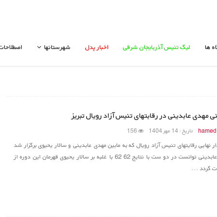
ه ها
لیگ تنیس آذربایجان شرقی
اخبار پدل
شهرستانها
اصطلاحات
ی مهدی عابدینی در رقابتهای تنیس آزاد رویال تبریز
hamed
تاریخ : 14 مهر 1404
156
ر نهایی رقایتهای تنیس آزاد رویال که به مابین مهدی عابدینی و سالار یحیوی برگزار شد
مهدی عابدینی توانست در دو ست با نتایج 62 62 با غلبه بر سالار یحیوی قهرمان این دوره از
ت گردد ...