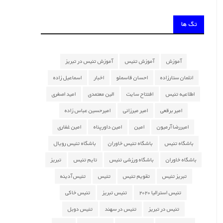
تگ ها
آموزش
آموزش تنیس
آموزش تنیس در تبریز
ائلمان ستارزاده
احسان قاسملو
اخبار
اسماعیل زاده
اطلاعیه تنیس
افتتاح سایت
الین معتمدی
امید اصغری
امیر برقعی
امیر میرزائی
امیرحسین عباس زاده
امیررضا آرمیون
امین
امین داورپناه
امین غفاری
باشگاه تنیس
باشگاه تنیس خاوران
باشگاه تنیس رویال
باشگاه خاوران
باشگاه ورزشی تنیس
تایم تنیس
تبریز
تبریز تنیس
تقویم تنیس
تنیس
تنیس آدینه
تنیس استرالیا ۲۰۲۰
تنیس تبریز
تنیس خاکی
تنیس در تبریز
تنیس در سهند
تنیس دوبل