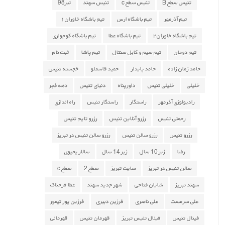
تنیس سطح B
تنیس سطح c
تنیس سهند
تیر98
تیم آذرمهر
تیم باشگاه ارس
تیم باشگاه خاوران ۱
تیم باشگاه خاوران ۲
تیم باشگاه عطا
تیم باشگاه کوجواری
تیم دومان
تیم سیم و کابل سنتال
تیم پاشا
ثبت نام
حامد زمان زاده
حامد پایدار
حمید قاسملو
خجسته تنیس
خلیلی
خلیلی تنیس
داورپناه
دنیای تنیس
دهه فجر
رادیولوژی آذرمهر
راستگار
راستگار تنیس
راه اندازی
رحمتی تنیس
رزرو آنلاین تنیس
رزرو تایم تنیس
رزرو تنیس
رزرو سالن تنیس
رزرو سالن تنیس در تبریز
رضا
زیر 10 سال
زیر 14 سال
سالار یحیوی
سالن تنیس در تبریز
سایت تبریز
سطح 2
سطح c
سهند تبریز
شایان فتاحی
شهر جدید سهند
عطا فرحناک
علی سرمست
علی ناصری
فرزین دبیری
فرزین پور تیمور
فینال تنیس
فینال تنیس تبریز
قهرمان تنیس
قهرمانی