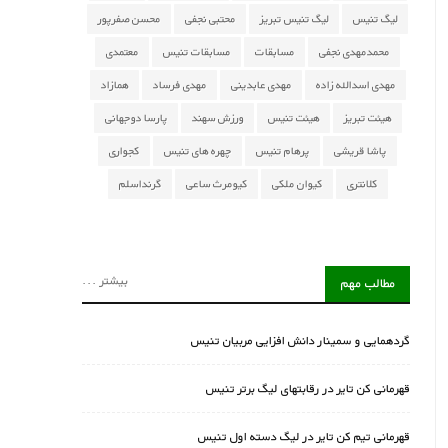
لیگ تنیس
لیگ تنیس تبریز
محتبی نجفی
محسن صفرپور
محمدمهدی نجفی
مسابقات
مسابقات تنیس
معتمدی
مهدی اسدالله زاده
مهدی عابدینی
مهدی فرساد
همازاد
هیئت تبریز
هیئت تنیس
ورزش سهند
پارسا دوجهانی
پاشا قریشی
پرهام تنیس
چهره های تنیس
کجواری
کلانتری
کیوان ملکی
کیومرث ساعی
گرنداسلم
بیشتر ...
مطالب مهم
گردهمایی و سمینار دانش افزایی مربیان تنیس
قهرمانی کن تایر در رقابتهای لیگ برتر تنیس
قهرمانی تیم کن تایر در لیگ دسته اول تنیس