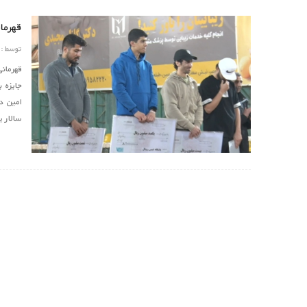
قهرمان
توسط :
قهرمان
جایزه ب
امین د
سالار 