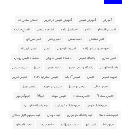
آموزش
آموزش تنیس
آموزش تنیس در تبریز
ائلمان ستارزاده
احسان قاسملو
اخبار
اسماعیل زاده
اطلاعیه تنیس
افتتاح سایت
الین معتمدی
امید اصغری
امیر برقعی
امیر میرزائی
امیرحسین عباس زاده
امیررضا آرمیون
امین
امین داورپناه
امین غفاری
باشگاه تنیس
باشگاه تنیس خاوران
باشگاه تنیس رویال
باشگاه خاوران
باشگاه ورزشی تنیس
تایم تنیس
تبریز
تبریز تنیس
تقویم تنیس
تنیس
تنیس آدینه
تنیس استرالیا ۲۰۲۰
تنیس تبریز
تنیس خاکی
تنیس در تبریز
تنیس در سهند
تنیس دوبل
تنیس سطح B
تنیس سطح c
تنیس سهند
تیر98
تیم آذرمهر
تیم باشگاه ارس
تیم باشگاه خاوران ۱
تیم باشگاه خاوران ۲
تیم باشگاه عطا
تیم باشگاه کوجواری
تیم دومان
تیم سیم و کابل سنتال
تیم پاشا
ثبت نام
حامد زمان زاده
حامد پایدار
حمید قاسملو