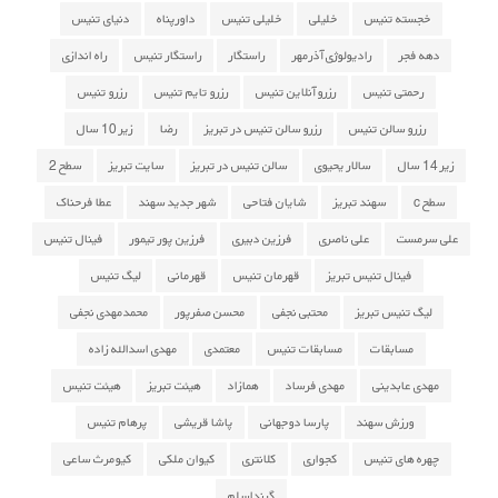
خجسته تنیس
خلیلی
خلیلی تنیس
داورپناه
دنیای تنیس
دهه فجر
رادیولوژی آذرمهر
راستگار
راستگار تنیس
راه اندازی
رحمتی تنیس
رزرو آنلاین تنیس
رزرو تایم تنیس
رزرو تنیس
رزرو سالن تنیس
رزرو سالن تنیس در تبریز
رضا
زیر 10 سال
زیر 14 سال
سالار یحیوی
سالن تنیس در تبریز
سایت تبریز
سطح 2
سطح c
سهند تبریز
شایان فتاحی
شهر جدید سهند
عطا فرحناک
علی سرمست
علی ناصری
فرزین دبیری
فرزین پور تیمور
فینال تنیس
فینال تنیس تبریز
قهرمان تنیس
قهرمانی
لیگ تنیس
لیگ تنیس تبریز
محتبی نجفی
محسن صفرپور
محمدمهدی نجفی
مسابقات
مسابقات تنیس
معتمدی
مهدی اسدالله زاده
مهدی عابدینی
مهدی فرساد
همازاد
هیئت تبریز
هیئت تنیس
ورزش سهند
پارسا دوجهانی
پاشا قریشی
پرهام تنیس
چهره های تنیس
کجواری
کلانتری
کیوان ملکی
کیومرث ساعی
گرنداسلم