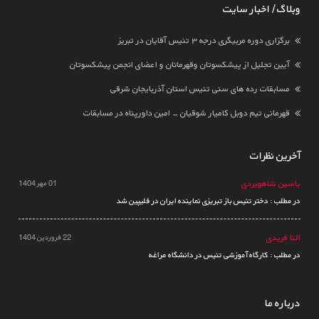
وبلاگ / اخبار سایت
برگزاری دوره مربیگری درجه ۳ تنیس آقایان در تبریز
آیین تجلیل از پیشکسوتان وقهرمانان و اعضای انجمن پیشکسوتان
مسابقات رده های سنی تنیس استان آذربایجان شرقی
قهرمانی تیم دوبل کامیار شوقیان - امین داورپناه در مسابقات
آخرین نظرات
یاسین شاهویردی
01 مهر 1404
در مطلب : دختر تنیس باز تبریزی نماینده ایران در فلیپین شد
النا فریدی
22 فروردین 1404
در مطلب : کارگاه آموزشی تنیس در دانشگاه مراغه
درباره ما