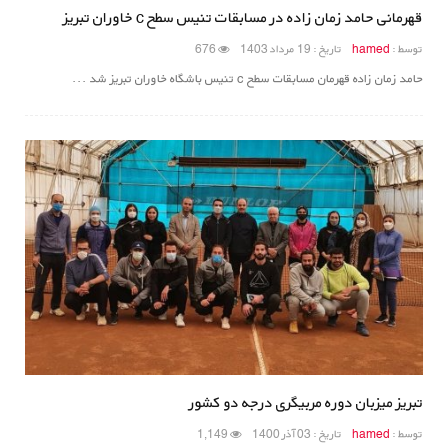
قهرمانی حامد زمان زاده در مسابقات تنیس سطح c خاوران تبریز
توسط :
hamed
تاریخ : 19 مرداد 1403
676
حامد زمان زاده قهرمان مسابقات سطح c تنیس باشگاه خاوران تبریز شد ...
تبریز میزبان دوره مربیگری درجه دو کشور
توسط :
hamed
تاریخ : 03 آذر 1400
1,149