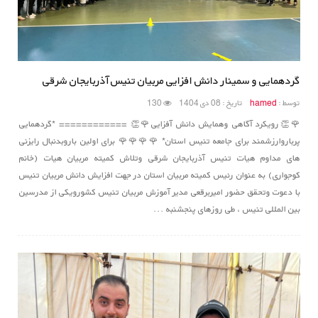
گردهمایی و سمینار دانش افزایی مربیان تنیس آذربایجان شرقی
توسط :
hamed
تاریخ : 08 دی 1404
130
🌹👏رویکرد آگاهی وهمایش دانش آفزایی🌹👏 ============ *گردهمایی
پرباروارزشمند برای جامعه تنیس استان* 🌹🌹🌹🌹 برای اولین باروبدنبال رایزنی
های مداوم هیات تنیس آذربایجان شرقی وتلاش کمیته مربیان هیات (خانم
کوجواری) به عنوان رئیس کمیته مربیان استان در جهت افزایش دانش مربیان تنیس
با دعوت وتحقق حضور امیربرقعی مدیر آموزش مربیان تنیس کشورویکی از مدرسین
بین المللی تنیس ، طی روزهای پنجشنبه ...