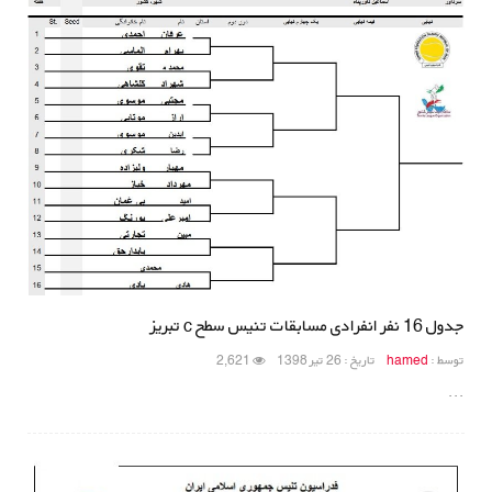
جدول 16 نفر انفرادی مسابقات تنیس سطح c تبریز
توسط :
hamed
تاریخ : 26 تیر 1398
2,621
...