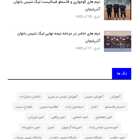
تیم های کوجواری و قاسملو فینالیست لیگ تنیس بانوان
آذربایجان
تاریخ : 18 آذر 1403
تیم های حاضر در مرحله نیمه نهایی لیگ تنیس بانوان
آذربایجان
تاریخ : 17 آذر 1403
تگ ها
آموزش
آموزش تنیس
آموزش تنیس در تبریز
ائلمان ستارزاده
احسان قاسملو
اخبار
اسماعیل زاده
اطلاعیه تنیس
افتتاح سایت
الین معتمدی
امید اصغری
امیر برقعی
امیر میرزائی
امیرحسین عباس زاده
امیررضا آرمیون
امین
امین داورپناه
امین غفاری
باشگاه تنیس
باشگاه تنیس خاوران
باشگاه تنیس رویال