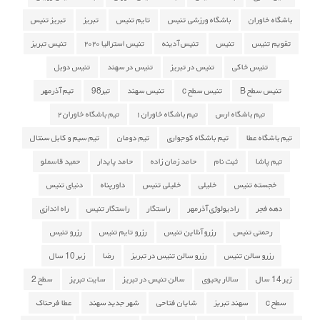
باشگاه خاوران
باشگاه ورزشی تنیس
تایم تنیس
تبریز
تبریز تنیس
تقویم تنیس
تنیس
تنیس آدینه
تنیس استرالیا ۲۰۲۰
تنیس تبریز
تنیس خاکی
تنیس در تبریز
تنیس در سهند
تنیس دوبل
تنیس سطح B
تنیس سطح c
تنیس سهند
تیر98
تیم آذرمهر
تیم باشگاه ارس
تیم باشگاه خاوران ۱
تیم باشگاه خاوران ۲
تیم باشگاه عطا
تیم باشگاه کوجواری
تیم دومان
تیم سیم و کابل سنتال
تیم پاشا
ثبت نام
حامد زمان زاده
حامد پایدار
حمید قاسملو
خجسته تنیس
خلیلی
خلیلی تنیس
داورپناه
دنیای تنیس
دهه فجر
رادیولوژی آذرمهر
راستگار
راستگار تنیس
راه اندازی
رحمتی تنیس
رزرو آنلاین تنیس
رزرو تایم تنیس
رزرو تنیس
رزرو سالن تنیس
رزرو سالن تنیس در تبریز
رضا
زیر 10 سال
زیر 14 سال
سالار یحیوی
سالن تنیس در تبریز
سایت تبریز
سطح 2
سطح c
سهند تبریز
شایان فتاحی
شهر جدید سهند
عطا فرحناک