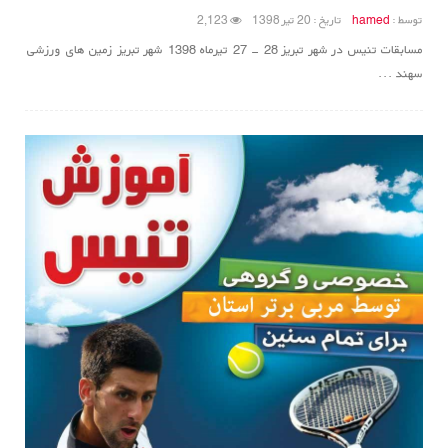
توسط :
hamed
تاریخ : 20 تیر 1398
2,123
مسابقات تنیس در شهر تبریز 28 - 27 تیرماه 1398 شهر تبریز زمین های ورزشی
سهند ...