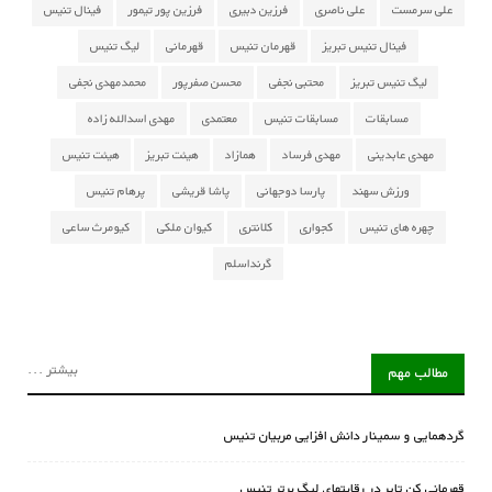
علی سرمست
علی ناصری
فرزین دبیری
فرزین پور تیمور
فینال تنیس
فینال تنیس تبریز
قهرمان تنیس
قهرمانی
لیگ تنیس
لیگ تنیس تبریز
محتبی نجفی
محسن صفرپور
محمدمهدی نجفی
مسابقات
مسابقات تنیس
معتمدی
مهدی اسدالله زاده
مهدی عابدینی
مهدی فرساد
همازاد
هیئت تبریز
هیئت تنیس
ورزش سهند
پارسا دوجهانی
پاشا قریشی
پرهام تنیس
چهره های تنیس
کجواری
کلانتری
کیوان ملکی
کیومرث ساعی
گرنداسلم
بیشتر ...
مطالب مهم
گردهمایی و سمینار دانش افزایی مربیان تنیس
قهرمانی کن تایر در رقابتهای لیگ برتر تنیس