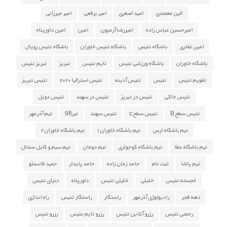
الین معتمدی
امید اصغری
امیر برقعی
امیر میرزائی
امیرحسین عباس زاده
امیررضا آرمیون
امین
امین داورپناه
امین غفاری
باشگاه تنیس
باشگاه تنیس خاوران
باشگاه تنیس رویال
باشگاه خاوران
باشگاه ورزشی تنیس
تایم تنیس
تبریز
تبریز تنیس
تقویم تنیس
تنیس
تنیس آدینه
تنیس استرالیا ۲۰۲۰
تنیس تبریز
تنیس خاکی
تنیس در تبریز
تنیس در سهند
تنیس دوبل
تنیس سطح B
تنیس سطح c
تنیس سهند
تیر98
تیم آذرمهر
تیم باشگاه ارس
تیم باشگاه خاوران ۱
تیم باشگاه خاوران ۲
تیم باشگاه عطا
تیم باشگاه کوجواری
تیم دومان
تیم سیم و کابل سنتال
تیم پاشا
ثبت نام
حامد زمان زاده
حامد پایدار
حمید قاسملو
خجسته تنیس
خلیلی
خلیلی تنیس
داورپناه
دنیای تنیس
دهه فجر
رادیولوژی آذرمهر
راستگار
راستگار تنیس
راه اندازی
رحمتی تنیس
رزرو آنلاین تنیس
رزرو تایم تنیس
رزرو تنیس