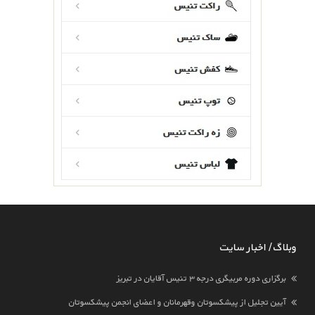
وبلاگ / اخبار سایت
برگزاری دوره مربیگری درجه ۳ تنیس آقایان در تبریز
آیین تجلیل از پیشکسوتان وقهرمانان و اعضای انجمن پیشکسوتان