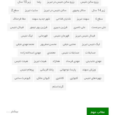
رزرو سالن تنیس
رزرو سالن تنیس در تبریز
رضا
زیر 10 سال
زیر 14 سال
سالار یحیوی
سالن تنیس در تبریز
سایت تبریز
سطح 2
سطح c
سهند تبریز
شایان فتاحی
شهر جدید سهند
عطا فرحناک
علی سرمست
علی ناصری
فرزین دبیری
فرزین پور تیمور
فینال تنیس
فینال تنیس تبریز
قهرمان تنیس
قهرمانی
لیگ تنیس
لیگ تنیس تبریز
محتبی نجفی
محسن صفرپور
محمدمهدی نجفی
مسابقات
مسابقات تنیس
معتمدی
مهدی اسدالله زاده
مهدی عابدینی
مهدی فرساد
همازاد
هیئت تبریز
هیئت تنیس
ورزش سهند
پارسا دوجهانی
پاشا قریشی
پرهام تنیس
چهره های تنیس
کجواری
کلانتری
کیوان ملکی
کیومرث ساعی
گرنداسلم
بیشتر ...
مطالب مهم