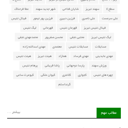
سطح c
سهند تبریز
شایان فتاحی
شهر جدید سهند
عطا فرحناک
علی سرمست
علی ناصری
فرزین دبیری
فرزین پور تیمور
فینال تنیس
فینال تنیس تبریز
قهرمان تنیس
قهرمانی
لیگ تنیس
لیگ تنیس تبریز
محتبی نجفی
محسن صفرپور
محمدمهدی نجفی
مسابقات
مسابقات تنیس
معتمدی
مهدی اسدالله زاده
مهدی عابدینی
مهدی فرساد
همازاد
هیئت تبریز
هیئت تنیس
ورزش سهند
پارسا دوجهانی
پاشا قریشی
پرهام تنیس
چهره های تنیس
کجواری
کلانتری
کیوان ملکی
کیومرث ساعی
گرنداسلم
بیشتر ...
مطالب مهم