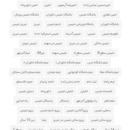
امیرحسین عباس زاده
امیررضا آرمیون
امین
امین داورپناه
امین غفاری
باشگاه تنیس
باشگاه تنیس خاوران
باشگاه تنیس رویال
باشگاه خاوران
باشگاه ورزشی تنیس
تایم تنیس
تبریز
تبریز تنیس
تقویم تنیس
تنیس
تنیس آدینه
تنیس استرالیا ۲۰۲۰
تنیس تبریز
تنیس خاکی
تنیس در تبریز
تنیس در سهند
تنیس دوبل
تنیس سطح B
تنیس سطح c
تنیس سهند
تیر98
تیم آذرمهر
تیم باشگاه ارس
تیم باشگاه خاوران ۱
تیم باشگاه خاوران ۲
تیم باشگاه عطا
تیم باشگاه کوجواری
تیم دومان
تیم سیم و کابل سنتال
تیم پاشا
ثبت نام
حامد زمان زاده
حامد پایدار
حمید قاسملو
خجسته تنیس
خلیلی
خلیلی تنیس
داورپناه
دنیای تنیس
دهه فجر
رادیولوژی آذرمهر
راستگار
راستگار تنیس
راه اندازی
رحمتی تنیس
رزرو آنلاین تنیس
رزرو تایم تنیس
رزرو تنیس
رزرو سالن تنیس
رزرو سالن تنیس در تبریز
رضا
زیر 10 سال
زیر 14 سال
سالار یحیوی
سالن تنیس در تبریز
سایت تبریز
سطح 2