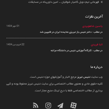
قهرمانی تیم دوبل کامیار شوقیان - امین داورپناه در مسابقات
آخرین نظرات
یاسین شاهویردی
01 مهر 1404
در مطلب : دختر تنیس باز تبریزی نماینده ایران در فلیپین شد
النا فریدی
22 فروردین 1404
در مطلب : کارگاه آموزشی تنیس در دانشگاه مراغه
درباره ما
وب سایت
تنیس تبریز
مرجع اخبار و آموزشهای حوزه تنیس است.
کلیه حقوق مادی و معنوی مطالب اختصاصی برای سایت تنیس تبریز محفوظ بوده و کپی
برداری از مطالب اختصاصی فقط با درج لینک منبع مجاز است.