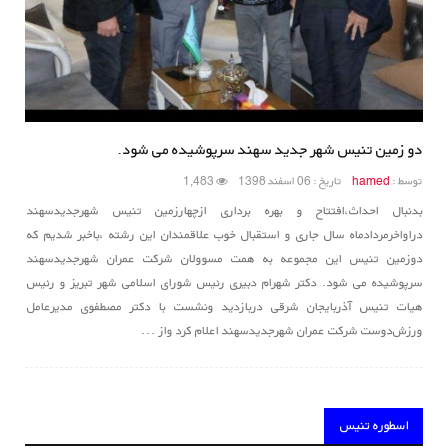
دو زمین تنیس شهر جدید سهند سرپوشیده می شود.
توسط :
hamed
تاریخ : 06 اسفند 1398
1,483
بدنبال احداث،افتتاح و بهره برداری ازچهارزمین تنیس شهرجدیدسهند
دراواخرمردادماه سال جاری و استقبال خوب علاقمندان این رشته ،باخبر شدیم که
دوزمین تنیس این مجموعه به همت مسوولان شرکت عمران شهرجدیدسهند
سرپوشیده می شود. دکتر شهرام دبیری رئیس شورای اسلامی شهر تبریز و رئیس
هیات تنیس آذربایجان شرقی دربازدید ونشست با دکتر مصطفوی مدیرعامل
ورزش‌دوست شرکت عمران شهرجدیدسهند اعلام کرد واز ...
اسطوره تنیس