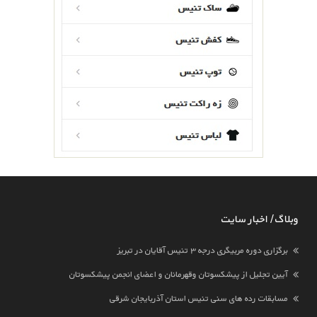
وبلاگ / اخبار سایت
برگزاری دوره مربیگری درجه ۳ تنیس آقایان در تبریز
آیین تجلیل از پیشکسوتان وقهرمانان و اعضای انجمن پیشکسوتان
مسابقات رده های سنی تنیس استان آذربایجان شرقی