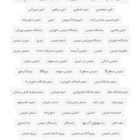
الین معتمدی
امید اصغری
امیر برقعی
امیر میرزائی
امیرحسین عباس زاده
امیررضا آرمیون
امین
امین داورپناه
امین غفاری
باشگاه تنیس
باشگاه تنیس خاوران
باشگاه تنیس رویال
باشگاه خاوران
باشگاه ورزشی تنیس
تایم تنیس
تبریز
تبریز تنیس
تقویم تنیس
تنیس
تنیس آدینه
تنیس استرالیا ۲۰۲۰
تنیس تبریز
تنیس خاکی
تنیس در تبریز
تنیس در سهند
تنیس دوبل
تنیس سطح B
تنیس سطح c
تنیس سهند
تیر98
تیم آذرمهر
تیم باشگاه ارس
تیم باشگاه خاوران ۱
تیم باشگاه خاوران ۲
تیم باشگاه عطا
تیم باشگاه کوجواری
تیم دومان
تیم سیم و کابل سنتال
تیم پاشا
ثبت نام
حامد زمان زاده
حامد پایدار
حمید قاسملو
خجسته تنیس
خلیلی
خلیلی تنیس
داورپناه
دنیای تنیس
دهه فجر
رادیولوژی آذرمهر
راستگار
راستگار تنیس
راه اندازی
رحمتی تنیس
رزرو آنلاین تنیس
رزرو تایم تنیس
رزرو تنیس