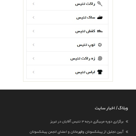
وبلاگ / اخبار سایت
برگزاری دوره مربیگری درجه ۳ تنیس آقایان در تبریز
آیین تجلیل از پیشکسوتان وقهرمانان و اعضای انجمن پیشکسوتان