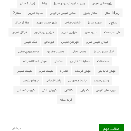
رزرو سالن تنیس
رزرو سالن تنیس در تبریز
رضا
زیر 10 سال
زیر 14 سال
سالار یحیوی
سالن تنیس در تبریز
سایت تبریز
سطح 2
سطح c
سهند تبریز
شایان فتاحی
شهر جدید سهند
عطا فرحناک
علی سرمست
علی ناصری
فرزین دبیری
فرزین پور تیمور
فینال تنیس
فینال تنیس تبریز
قهرمان تنیس
قهرمانی
لیگ تنیس
لیگ تنیس تبریز
محتبی نجفی
محسن صفرپور
محمدمهدی نجفی
مسابقات
مسابقات تنیس
معتمدی
مهدی اسدالله زاده
مهدی عابدینی
مهدی فرساد
همازاد
هیئت تبریز
هیئت تنیس
ورزش سهند
پارسا دوجهانی
پاشا قریشی
پرهام تنیس
چهره های تنیس
کجواری
کلانتری
کیوان ملکی
کیومرث ساعی
گرنداسلم
بیشتر ...
مطالب مهم